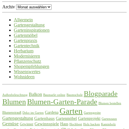
Archiv
Allgemein
Gartengestaltung
Garteninspirationen
Gartenmöbel
Gartenpraxis
Gartentechnik
Herbarium
Modernisieren
Pflanzenschutz
Shopempfehlungen
Wissenswertes
Wohnideen
Blogparade
Balkon
Außenbeleuchtung
Baumarkt online
Baumschule
Blumen
Blumen-Garten-Parade
Blumen bestellen
Garten
Gardena
Blumenstrauß
Deko im Garten
Gartengeräte
Gartengestaltung
Gartenhaus
Gartenmöbel
Gartenprojekt
Gartenzaun
Gemüse
Gewinnspiele
Haus
Gewinner
Hochbeet
Holz hacken
Kaminholz