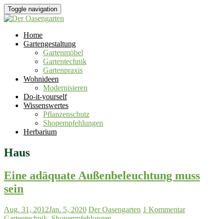
Toggle navigation
Home
Gartengestaltung
Gartenmöbel
Gartentechnik
Gartenpraxis
Wohnideen
Modernisieren
Do-it-yourself
Wissenswertes
Pflanzenschutz
Shopempfehlungen
Herbarium
Haus
Eine adäquate Außenbeleuchtung muss
sein
Aug. 31, 2012
Jan. 5, 2020
Der Oasengarten
1 Kommentar
Gartentechnik
,
Shopempfehlungen