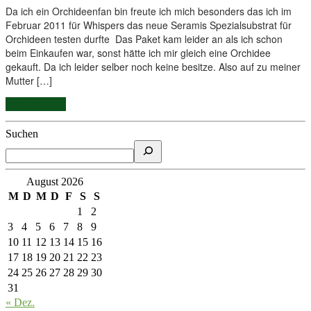
Da ich ein Orchideenfan bin freute ich mich besonders das ich im
Februar 2011 für Whispers das neue Seramis Spezialsubstrat für
Orchideen testen durfte Das Paket kam leider an als ich schon
beim Einkaufen war, sonst hätte ich mir gleich eine Orchidee
gekauft. Da ich leider selber noch keine besitze. Also auf zu meiner
Mutter […]
Weiterlesen...
Suchen
August 2026
M
D
M
D
F
S
S
1
2
3
4
5
6
7
8
9
10
11
12
13
14
15
16
17
18
19
20
21
22
23
24
25
26
27
28
29
30
31
« Dez.