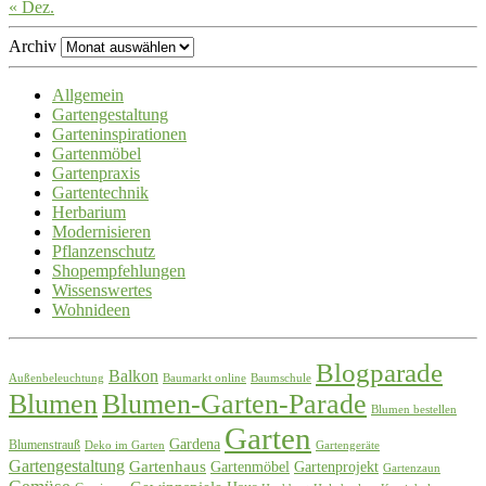
« Dez.
Archiv
Allgemein
Gartengestaltung
Garteninspirationen
Gartenmöbel
Gartenpraxis
Gartentechnik
Herbarium
Modernisieren
Pflanzenschutz
Shopempfehlungen
Wissenswertes
Wohnideen
Blogparade
Balkon
Außenbeleuchtung
Baumarkt online
Baumschule
Blumen
Blumen-Garten-Parade
Blumen bestellen
Garten
Gardena
Blumenstrauß
Deko im Garten
Gartengeräte
Gartengestaltung
Gartenhaus
Gartenmöbel
Gartenprojekt
Gartenzaun