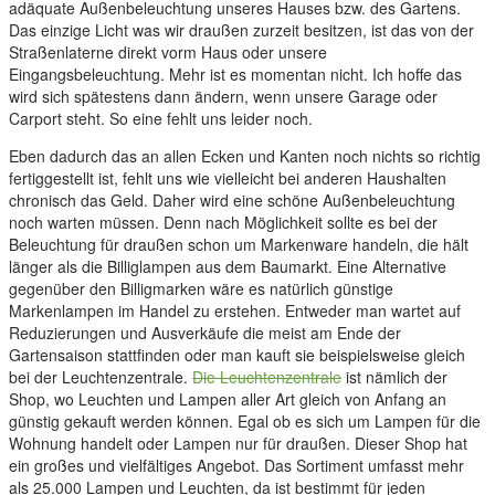
adäquate Außenbeleuchtung unseres Hauses bzw. des Gartens.
Das einzige Licht was wir draußen zurzeit besitzen, ist das von der
Straßenlaterne direkt vorm Haus oder unsere
Eingangsbeleuchtung. Mehr ist es momentan nicht. Ich hoffe das
wird sich spätestens dann ändern, wenn unsere Garage oder
Carport steht. So eine fehlt uns leider noch.
Eben dadurch das an allen Ecken und Kanten noch nichts so richtig
fertiggestellt ist, fehlt uns wie vielleicht bei anderen Haushalten
chronisch das Geld. Daher wird eine schöne Außenbeleuchtung
noch warten müssen. Denn nach Möglichkeit sollte es bei der
Beleuchtung für draußen schon um Markenware handeln, die hält
länger als die Billiglampen aus dem Baumarkt. Eine Alternative
gegenüber den Billigmarken wäre es natürlich günstige
Markenlampen im Handel zu erstehen. Entweder man wartet auf
Reduzierungen und Ausverkäufe die meist am Ende der
Gartensaison stattfinden oder man kauft sie beispielsweise gleich
bei der Leuchtenzentrale.
Die Leuchtenzentrale
ist nämlich der
Shop, wo Leuchten und Lampen aller Art gleich von Anfang an
günstig gekauft werden können. Egal ob es sich um Lampen für die
Wohnung handelt oder Lampen nur für draußen. Dieser Shop hat
ein großes und vielfältiges Angebot. Das Sortiment umfasst mehr
als 25.000 Lampen und Leuchten, da ist bestimmt für jeden