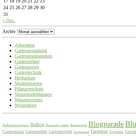
17
18
19
20
21
22
23
24
25
26
27
28
29
30
31
« Dez.
Archiv
Allgemein
Gartengestaltung
Garteninspirationen
Gartenmöbel
Gartenpraxis
Gartentechnik
Herbarium
Modernisieren
Pflanzenschutz
Shopempfehlungen
Wissenswertes
Wohnideen
Blogparade
Bl
Balkon
Außenbeleuchtung
Baumarkt online
Baumschule
Gemüse
Gartenhaus
Gewin
Gartenmöbel
Gartenprojekt
Gewinner
Gartenzaun