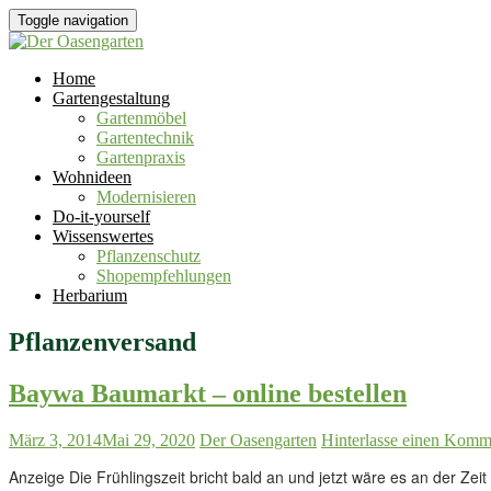
Toggle navigation
Home
Gartengestaltung
Gartenmöbel
Gartentechnik
Gartenpraxis
Wohnideen
Modernisieren
Do-it-yourself
Wissenswertes
Pflanzenschutz
Shopempfehlungen
Herbarium
Pflanzenversand
Baywa Baumarkt – online bestellen
März 3, 2014
Mai 29, 2020
Der Oasengarten
Hinterlasse einen Komm
Anzeige Die Frühlingszeit bricht bald an und jetzt wäre es an der Ze