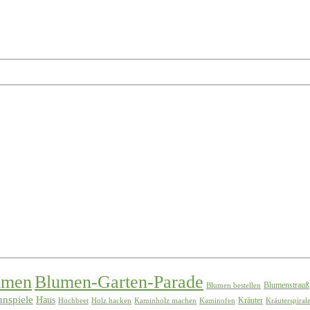
umen
Blumen-Garten-Parade
Blumenstrauß
Blumen bestellen
nspiele
Haus
Kräuter
Hochbeet
Holz hacken
Kaminholz machen
Kaminofen
Kräuterspiral