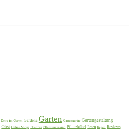
Garten
Gartengestaltung
Gardena
Deko im Garten
Gartengeräte
Obst
Pflanzkübel
Reviews
Rasen
e
Online Shops
Pflanzen
Pflanzenversand
Regen