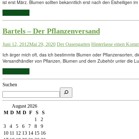
ist erst März. Blumen sollten bekanntlich erst nach den Eisheiligen 
Weiterlesen...
Bartels – Der Pflanzenversand
Juni 12, 2012
Mai 29, 2020
Der Oasengarten
Hinterlasse einen Komm
Ich ärger mich oft, das ich bestimmte Blumen oder Pflanzensorten, d
Versandhändler von Pflanzen, Blumen und dem Zubehör unter die Lup
Weiterlesen...
Suchen
August 2026
M
D
M
D
F
S
S
1
2
3
4
5
6
7
8
9
10
11
12
13
14
15
16