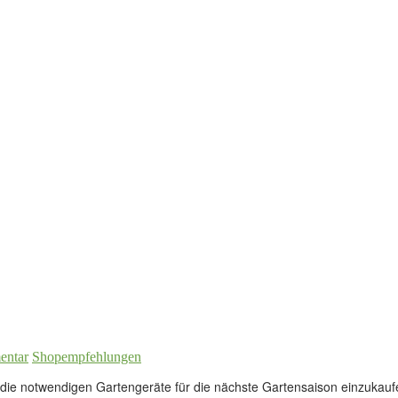
entar
Shopempfehlungen
it die notwendigen Gartengeräte für die nächste Gartensaison einzukauf