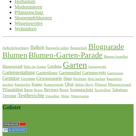
Herbarium
Modernisieren
Pflanzenschutz
Shopempfehlungen
Wissenswertes
Wohnideen
Blogparade
Balkon
Außenbeleuchtung
Baumarkt online
Baumschule
Blumen
Blumen-Garten-Parade
Blumen bestellen
Garten
Gardena
Blumenstrauß
Deko im Garten
Gartengeräte
Gartengestaltung
Gartenhaus
Gartenmöbel
Gartenprojekt
Gartenzaun
Gemüse
Gewinnspiele
Haus
Gewinner
Hochbeet
Holz hacken
Kaminholz
Obst
Kräuter
machen
Kaminofen
Kräuterspirale
Online Shops
Pflanzen
Pflanzenversand
Pflanzkübel
Reviews
Sonnenschutz
Rasen
Rosen
Teilnehmer
Regen
Teichpflege
Testberichte
Terrasse
Utensilien
Wetter
Wintergarten
Gelistet