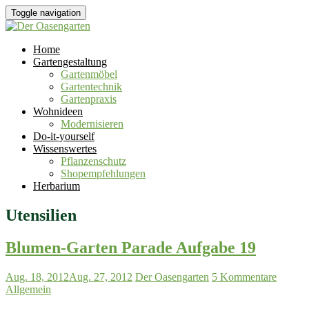
Toggle navigation
Home
Gartengestaltung
Gartenmöbel
Gartentechnik
Gartenpraxis
Wohnideen
Modernisieren
Do-it-yourself
Wissenswertes
Pflanzenschutz
Shopempfehlungen
Herbarium
Utensilien
Blumen-Garten Parade Aufgabe 19
Aug. 18, 2012
Aug. 27, 2012
Der Oasengarten
5 Kommentare
Allgemein