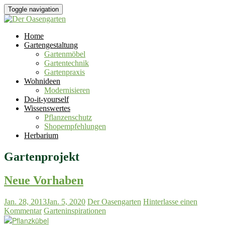
Toggle navigation
Home
Gartengestaltung
Gartenmöbel
Gartentechnik
Gartenpraxis
Wohnideen
Modernisieren
Do-it-yourself
Wissenswertes
Pflanzenschutz
Shopempfehlungen
Herbarium
Gartenprojekt
Neue Vorhaben
Jan. 28, 2013
Jan. 5, 2020
Der Oasengarten
Hinterlasse einen
Kommentar
Garteninspirationen