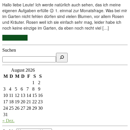
Hallo liebe Leute! Ich werde natürlich auch sehen, das ich meine
eigenen Aufgaben erfülle 😉 1. einmal zur Monatsfrage. Was bei mir
im Garten nicht fehlen dürfen sind vielen Blumen, vor allem Rosen
und Kräuter. Rosen weil ich sie einfach sehr mag, leider habe ich
noch keine einzige im Garten, da eben noch recht viel […]
Weiterlesen...
Suchen
August 2026
M
D
M
D
F
S
S
1
2
3
4
5
6
7
8
9
10
11
12
13
14
15
16
17
18
19
20
21
22
23
24
25
26
27
28
29
30
31
« Dez.