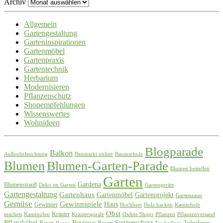
Archiv
Allgemein
Gartengestaltung
Garteninspirationen
Gartenmöbel
Gartenpraxis
Gartentechnik
Herbarium
Modernisieren
Pflanzenschutz
Shopempfehlungen
Wissenswertes
Wohnideen
Blogparade
Balkon
Außenbeleuchtung
Baumarkt online
Baumschule
Blumen
Blumen-Garten-Parade
Blumen bestellen
Garten
Gardena
Blumenstrauß
Deko im Garten
Gartengeräte
Gartengestaltung
Gartenhaus
Gartenmöbel
Gartenprojekt
Gartenzaun
Gemüse
Gewinnspiele
Haus
Gewinner
Hochbeet
Holz hacken
Kaminholz
Obst
Kräuter
machen
Kaminofen
Kräuterspirale
Online Shops
Pflanzen
Pflanzenversand
Pflanzkübel
Reviews
Sonnenschutz