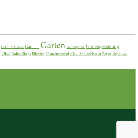
Garten
Gartengestaltung
Gardena
Deko im Garten
Gartengeräte
Obst
Pflanzkübel
Reviews
Rasen
e
Online Shops
Pflanzen
Pflanzenversand
Regen