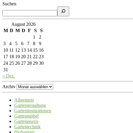
Suchen
August 2026
M
D
M
D
F
S
S
1
2
3
4
5
6
7
8
9
10
11
12
13
14
15
16
17
18
19
20
21
22
23
24
25
26
27
28
29
30
31
« Dez.
Archiv
Allgemein
Gartengestaltung
Garteninspirationen
Gartenmöbel
Gartenpraxis
Gartentechnik
Herbarium