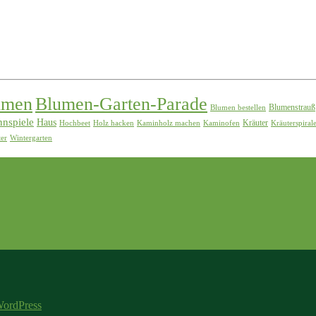
umen
Blumen-Garten-Parade
Blumenstrauß
Blumen bestellen
nspiele
Haus
Kräuter
Hochbeet
Holz hacken
Kaminholz machen
Kaminofen
Kräuterspiral
ter
Wintergarten
ordPress