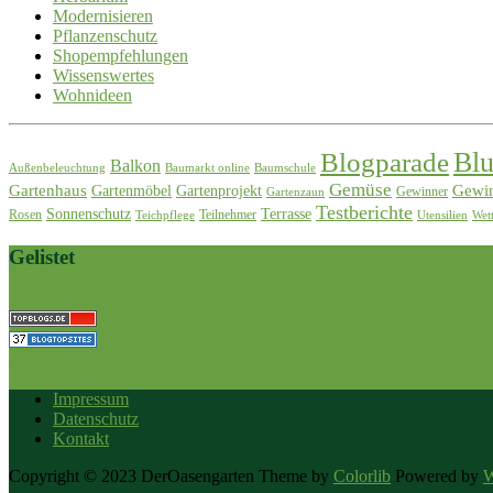
Modernisieren
Pflanzenschutz
Shopempfehlungen
Wissenswertes
Wohnideen
Blogparade
Bl
Balkon
Außenbeleuchtung
Baumarkt online
Baumschule
Gemüse
Gartenhaus
Gewin
Gartenmöbel
Gartenprojekt
Gewinner
Gartenzaun
Testberichte
Sonnenschutz
Terrasse
Rosen
Teilnehmer
Teichpflege
Utensilien
Wet
Gelistet
best home & garden blogs blogs
Impressum
Datenschutz
Kontakt
Copyright © 2023 DerOasengarten Theme by
Colorlib
Powered by
W