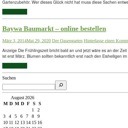
Gartenzubehör. Wer dieses Glück nicht hat muss diese Sachen entwed
Weiterlesen...
Baywa Baumarkt – online bestellen
März 3, 2014
Mai 29, 2020
Der Oasengarten
Hinterlasse einen Komm
Anzeige Die Frühlingszeit bricht bald an und jetzt wäre es an der Ze
ist erst März. Blumen sollten bekanntlich erst nach den Eisheiligen 
Weiterlesen...
Suchen
August 2026
M
D
M
D
F
S
S
1
2
3
4
5
6
7
8
9
10
11
12
13
14
15
16