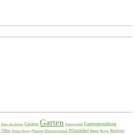
Garten
Gartengestaltung
Gardena
Deko im Garten
Gartengeräte
Obst
Pflanzkübel
Reviews
Rasen
e
Online Shops
Pflanzen
Pflanzenversand
Regen