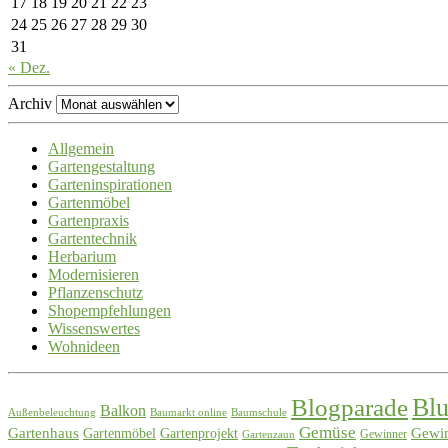
17
18
19
20
21
22
23
24
25
26
27
28
29
30
31
« Dez.
Archiv
Allgemein
Gartengestaltung
Garteninspirationen
Gartenmöbel
Gartenpraxis
Gartentechnik
Herbarium
Modernisieren
Pflanzenschutz
Shopempfehlungen
Wissenswertes
Wohnideen
Blogparade
Bl
Balkon
Außenbeleuchtung
Baumarkt online
Baumschule
Gemüse
Gartenhaus
Gewin
Gartenmöbel
Gartenprojekt
Gewinner
Gartenzaun