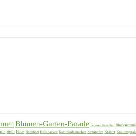
umen
Blumen-Garten-Parade
Blumenstrauß
Blumen bestellen
nspiele
Haus
Kräuter
Hochbeet
Holz hacken
Kaminholz machen
Kaminofen
Kräuterspiral