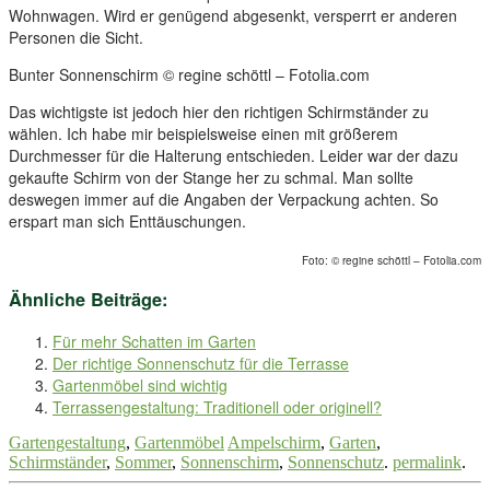
Wohnwagen. Wird er genügend abgesenkt, versperrt er anderen
Personen die Sicht.
Bunter Sonnenschirm © regine schöttl – Fotolia.com
Das wichtigste ist jedoch hier den richtigen Schirmständer zu
wählen. Ich habe mir beispielsweise einen mit größerem
Durchmesser für die Halterung entschieden. Leider war der dazu
gekaufte Schirm von der Stange her zu schmal. Man sollte
deswegen immer auf die Angaben der Verpackung achten. So
erspart man sich Enttäuschungen.
Foto: © regine schöttl – Fotolia.com
Ähnliche Beiträge:
Für mehr Schatten im Garten
Der richtige Sonnenschutz für die Terrasse
Gartenmöbel sind wichtig
Terrassengestaltung: Traditionell oder originell?
Gartengestaltung
,
Gartenmöbel
Ampelschirm
,
Garten
,
Schirmständer
,
Sommer
,
Sonnenschirm
,
Sonnenschutz
.
permalink
.