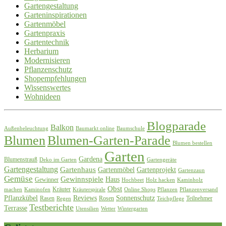
Gartengestaltung
Garteninspirationen
Gartenmöbel
Gartenpraxis
Gartentechnik
Herbarium
Modernisieren
Pflanzenschutz
Shopempfehlungen
Wissenswertes
Wohnideen
Blogparade
Balkon
Außenbeleuchtung
Baumarkt online
Baumschule
Blumen
Blumen-Garten-Parade
Blumen bestellen
Garten
Gardena
Blumenstrauß
Deko im Garten
Gartengeräte
Gartengestaltung
Gartenhaus
Gartenmöbel
Gartenprojekt
Gartenzaun
Gemüse
Gewinnspiele
Haus
Gewinner
Hochbeet
Holz hacken
Kaminholz
Obst
Kräuter
machen
Kaminofen
Kräuterspirale
Online Shops
Pflanzen
Pflanzenversand
Pflanzkübel
Reviews
Sonnenschutz
Rasen
Rosen
Teilnehmer
Regen
Teichpflege
Testberichte
Terrasse
Utensilien
Wetter
Wintergarten