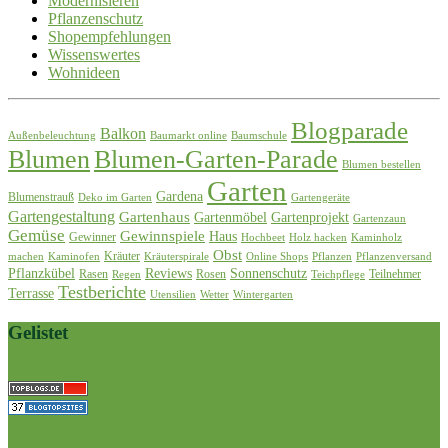
Modernisieren
Pflanzenschutz
Shopempfehlungen
Wissenswertes
Wohnideen
Blogparade
Balkon
Außenbeleuchtung
Baumarkt online
Baumschule
Blumen
Blumen-Garten-Parade
Blumen bestellen
Garten
Gardena
Blumenstrauß
Deko im Garten
Gartengeräte
Gartengestaltung
Gartenhaus
Gartenmöbel
Gartenprojekt
Gartenzaun
Gemüse
Gewinnspiele
Haus
Gewinner
Hochbeet
Holz hacken
Kaminholz
Obst
Kräuter
machen
Kaminofen
Kräuterspirale
Online Shops
Pflanzen
Pflanzenversand
Pflanzkübel
Reviews
Sonnenschutz
Rasen
Rosen
Teilnehmer
Regen
Teichpflege
Testberichte
Terrasse
Utensilien
Wetter
Wintergarten
Gelistet
best home & garden blogs blogs