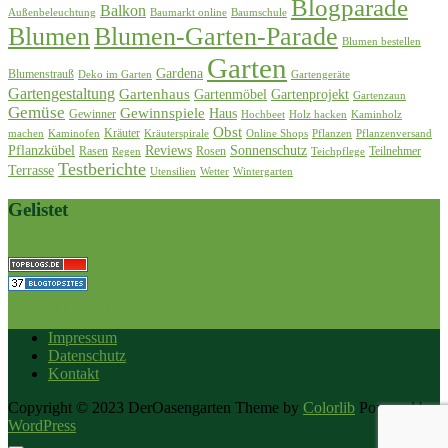
Blogparade
Balkon
Außenbeleuchtung
Baumarkt online
Baumschule
Blumen
Blumen-Garten-Parade
Blumen bestellen
Garten
Gardena
Blumenstrauß
Deko im Garten
Gartengeräte
Gartengestaltung
Gartenhaus
Gartenmöbel
Gartenprojekt
Gartenzaun
Gemüse
Gewinnspiele
Haus
Gewinner
Hochbeet
Holz hacken
Kaminholz
Obst
Kräuter
machen
Kaminofen
Kräuterspirale
Online Shops
Pflanzen
Pflanzenversand
Pflanzkübel
Reviews
Sonnenschutz
Rasen
Rosen
Teilnehmer
Regen
Teichpflege
Testberichte
Terrasse
Utensilien
Wetter
Wintergarten
Gelistet
best home & garden blogs blogs
Impressum
Datenschutz
Kontakt
Copyright © 2023 DerOasengarten Theme by
Colorlib
Powered by
WordPress