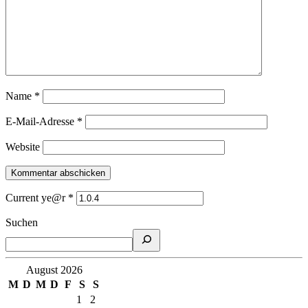
Name
*
E-Mail-Adresse
*
Website
Current ye@r
*
Suchen
August 2026
M
D
M
D
F
S
S
1
2