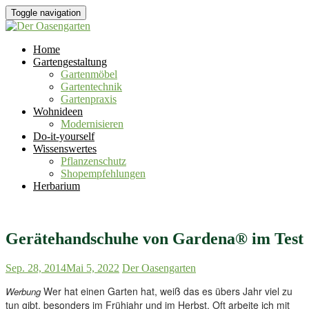
Toggle navigation
Home
Gartengestaltung
Gartenmöbel
Gartentechnik
Gartenpraxis
Wohnideen
Modernisieren
Do-it-yourself
Wissenswertes
Pflanzenschutz
Shopempfehlungen
Herbarium
Gerätehandschuhe von Gardena® im Test
Sep. 28, 2014
Mai 5, 2022
Der Oasengarten
Wer hat einen Garten hat, weiß das es übers Jahr viel zu
Werbung
tun gibt, besonders im Frühjahr und im Herbst. Oft arbeite ich mit