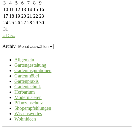
3
4
5
6
7
8
9
10
11
12
13
14
15
16
17
18
19
20
21
22
23
24
25
26
27
28
29
30
31
« Dez.
Archiv
Allgemein
Gartengestaltung
Garteninspirationen
Gartenmöbel
Gartenpraxis
Gartentechnik
Herbarium
Modernisieren
Pflanzenschutz
Shopempfehlungen
Wissenswertes
Wohnideen