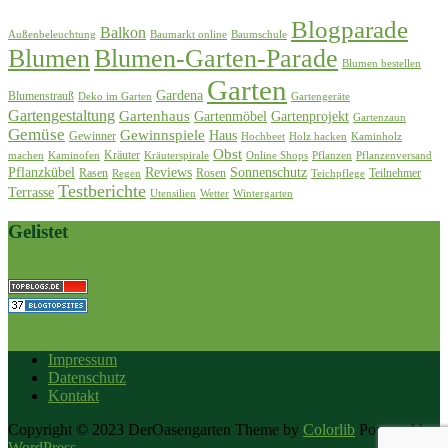
Blogparade
Balkon
Außenbeleuchtung
Baumarkt online
Baumschule
Blumen
Blumen-Garten-Parade
Blumen bestellen
Garten
Gardena
Blumenstrauß
Deko im Garten
Gartengeräte
Gartengestaltung
Gartenhaus
Gartenmöbel
Gartenprojekt
Gartenzaun
Gemüse
Gewinnspiele
Haus
Gewinner
Hochbeet
Holz hacken
Kaminholz
Obst
Kräuter
machen
Kaminofen
Kräuterspirale
Online Shops
Pflanzen
Pflanzenversand
Pflanzkübel
Reviews
Sonnenschutz
Rasen
Rosen
Teilnehmer
Regen
Teichpflege
Testberichte
Terrasse
Utensilien
Wetter
Wintergarten
Gelistet
best home & garden blogs blogs
Impressum
Datenschutz
Kontakt
Copyright © 2023 DerOasengarten Theme by
Colorlib
Powered by
WordPress