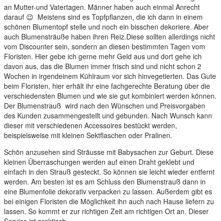
an Mutter-und Vatertagen. Männer haben auch einmal Anrecht
darauf 😉 Meistens sind es Topfpflanzen, die ich dann in einem
schönen Blumentopf stelle und noch ein bisschen dekoriere. Aber
auch Blumensträuße haben ihren Reiz.
Diese sollten allerdings nicht
vom Discounter sein, sondern an diesen bestimmten Tagen vom
Floristen. Hier gebe ich gerne mehr Geld aus und dort gehe ich
davon aus, das die Blumen immer frisch sind und nicht schon 2
Wochen in irgendeinem Kühlraum vor sich hinvegetierten. Das Gute
beim Floristen, hier erhält ihr eine fachgerechte Beratung über die
verschiedensten Blumen und wie sie gut kombiniert werden können.
Der Blumenstrauß wird nach den Wünschen und Preisvorgaben
des Kunden zusammengestellt und gebunden. Nach Wunsch kann
dieser mit verschiedenen Accessoires bestückt werden,
beispielsweise mit kleinen Sektflaschen oder Pralinen.
Schön anzusehen sind Sträusse mit Babysachen zur Geburt. Diese
kleinen Überraschungen werden auf einen Draht geklebt und
einfach in den Strauß gesteckt. So können sie leicht wieder entfernt
werden. Am besten ist es am Schluss den Blumenstrauß dann in
eine Blumenfolie dekorativ verpacken zu lassen. Außerdem gibt es
bei einigen Floristen die Möglichkeit ihn auch nach Hause liefern zu
lassen. So kommt er zur richtigen Zeit am richtigen Ort an. Dieser
Service ist praktisch.