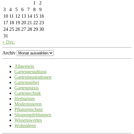
1
2
3
4
5
6
7
8
9
10
11
12
13
14
15
16
17
18
19
20
21
22
23
24
25
26
27
28
29
30
31
« Dez.
Archiv
Allgemein
Gartengestaltung
Garteninspirationen
Gartenmöbel
Gartenpraxis
Gartentechnik
Herbarium
Modernisieren
Pflanzenschutz
Shopempfehlungen
Wissenswertes
Wohnideen