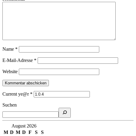
Name
*
E-Mail-Adresse
*
Website
Current ye@r
*
Suchen
August 2026
M
D
M
D
F
S
S