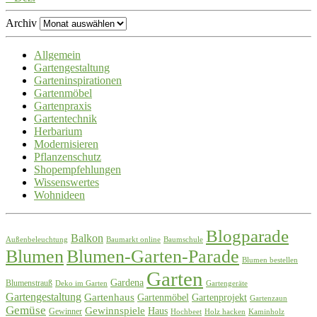
Archiv
Allgemein
Gartengestaltung
Garteninspirationen
Gartenmöbel
Gartenpraxis
Gartentechnik
Herbarium
Modernisieren
Pflanzenschutz
Shopempfehlungen
Wissenswertes
Wohnideen
Blogparade
Balkon
Außenbeleuchtung
Baumarkt online
Baumschule
Blumen
Blumen-Garten-Parade
Blumen bestellen
Garten
Gardena
Blumenstrauß
Deko im Garten
Gartengeräte
Gartengestaltung
Gartenhaus
Gartenmöbel
Gartenprojekt
Gartenzaun
Gemüse
Gewinnspiele
Haus
Gewinner
Hochbeet
Holz hacken
Kaminholz