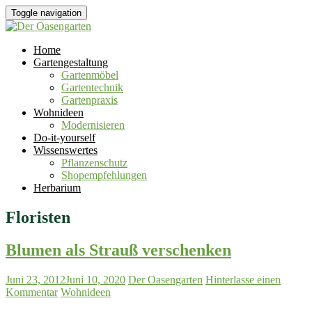
Toggle navigation
Home
Gartengestaltung
Gartenmöbel
Gartentechnik
Gartenpraxis
Wohnideen
Modernisieren
Do-it-yourself
Wissenswertes
Pflanzenschutz
Shopempfehlungen
Herbarium
Floristen
Blumen als Strauß verschenken
Juni 23, 2012
Juni 10, 2020
Der Oasengarten
Hinterlasse einen
Kommentar
Wohnideen