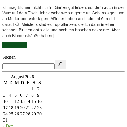
Ich mag Blumen nicht nur im Garten gut leiden, sondern auch in der
Vase auf dem Tisch. Ich verschenke sie gerne an Geburtstagen und
an Mutter-und Vatertagen. Männer haben auch einmal Anrecht
darauf 😉 Meistens sind es Topfpflanzen, die ich dann in einem
schönen Blumentopf stelle und noch ein bisschen dekoriere. Aber
auch Blumensträuße haben […]
Weiterlesen...
Suchen
August 2026
M
D
M
D
F
S
S
1
2
3
4
5
6
7
8
9
10
11
12
13
14
15
16
17
18
19
20
21
22
23
24
25
26
27
28
29
30
31
« Dez.