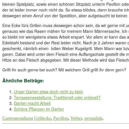
kleinen Spielplatz, sowie einen schönen Sitzplatz unterm Pavillon od
der ist leider immer noch nicht da. So etwas blödes, dann brauche ic
deswegen einen Anruf von der Spedition, aber aufgetaucht ist keiner.
Eine Ecke fürs Grillen muss deswegen schon sein, da wir gerne mit 
genauso wie das Rasen mähen für meinem Mann Männersache. Ich sehe
so bleibt mir wenigstens etwas Arbeit erspart. Vor allem er kann das a
Edelstahl bestand und der Rest leider nicht. Nach je 2 Jahren waren di
geschenkt, nämlich einen tollen Weber Kugelgrill. Mein Mann war bzw. 
garen. Dabei wird unter dem Fleisch eine Auffangschale gestellt die 
Hitze an das Fleisch abgegeben. Mit dieser Methode wird das Fleisch 
Grillt ihr auch gerne bei euch? Mit welchem Grill grillt ihr denn gern?
Ähnliche Beiträge:
Unser Garten etwa doch nicht zu klein
Terrassengestaltung: Traditionell oder originell?
Garten macht Arbeit
Schöne Pflanzen im Garten
Gartengestaltung
Grillecke
,
Pavillon
,
Weber
.
permalink
.