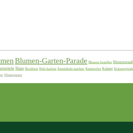
umen
Blumen-Garten-Parade
Blumenstrauß
Blumen bestellen
nspiele
Haus
Kräuter
Hochbeet
Holz hacken
Kaminholz machen
Kaminofen
Kräuterspiral
ter
Wintergarten