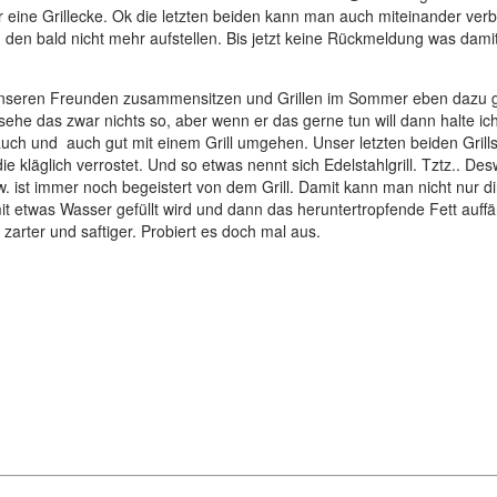
er eine Grillecke. Ok die letzten beiden kann man auch miteinander ver
h den bald nicht mehr aufstellen. Bis jetzt keine Rückmeldung was dam
unseren Freunden zusammensitzen und Grillen im Sommer eben dazu geh
 das zwar nichts so, aber wenn er das gerne tun will dann halte ich
uch und auch gut mit einem Grill umgehen. Unser letzten beiden Grills wa
e kläglich verrostet. Und so etwas nennt sich Edelstahlgrill. Tztz..
Desw
ist immer noch begeistert von dem Grill. Damit kann man nicht nur dire
mit etwas Wasser gefüllt wird und dann das heruntertropfende Fett auf
zarter und saftiger. Probiert es doch mal aus.