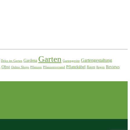
Garten
Gartengestaltung
Gardena
Deko im Garten
Gartengeräte
Obst
Pflanzkübel
Reviews
Rasen
e
Online Shops
Pflanzen
Pflanzenversand
Regen