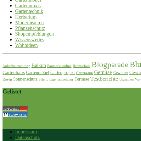
Gartenpraxis
Gartentechnik
Herbarium
Modernisieren
Pflanzenschutz
Shopempfehlungen
Wissenswertes
Wohnideen
Blogparade
Bl
Balkon
Außenbeleuchtung
Baumarkt online
Baumschule
Gemüse
Gartenhaus
Gewin
Gartenmöbel
Gartenprojekt
Gewinner
Gartenzaun
Testberichte
Sonnenschutz
Terrasse
Rosen
Teilnehmer
Teichpflege
Utensilien
Wet
Gelistet
best home & garden blogs blogs
Impressum
Datenschutz