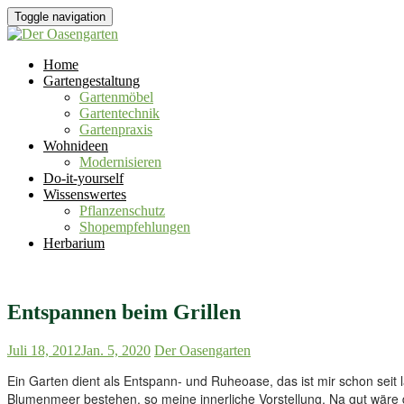
Toggle navigation
Home
Gartengestaltung
Gartenmöbel
Gartentechnik
Gartenpraxis
Wohnideen
Modernisieren
Do-it-yourself
Wissenswertes
Pflanzenschutz
Shopempfehlungen
Herbarium
Entspannen beim Grillen
Juli 18, 2012
Jan. 5, 2020
Der Oasengarten
Ein Garten dient als Entspann- und Ruheoase, das ist mir schon sei
Blumenmeer bestehen, so meine innerliche Vorstellung. Na gut wäre 