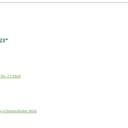
23
”
che-23.html
3wochenaufgabe.html