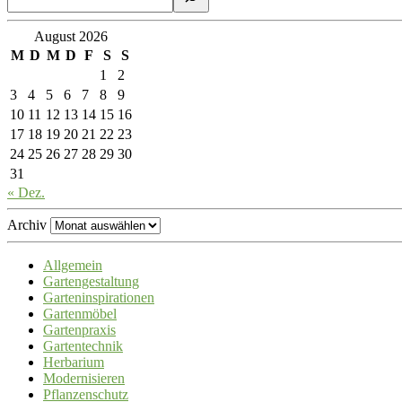
August 2026
M
D
M
D
F
S
S
1
2
3
4
5
6
7
8
9
10
11
12
13
14
15
16
17
18
19
20
21
22
23
24
25
26
27
28
29
30
31
« Dez.
Archiv
Allgemein
Gartengestaltung
Garteninspirationen
Gartenmöbel
Gartenpraxis
Gartentechnik
Herbarium
Modernisieren
Pflanzenschutz