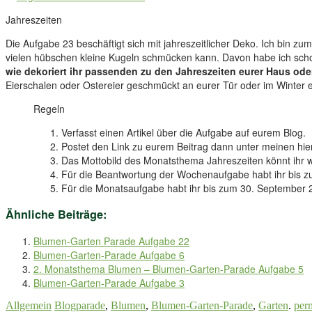
Jahreszeiten
Die Aufgabe 23 beschäftigt sich mit jahreszeitlicher Deko. Ich bin zu
vielen hübschen kleine Kugeln schmücken kann. Davon habe ich sch
wie dekoriert ihr passenden zu den Jahreszeiten eurer Haus ode
Eierschalen oder Ostereier geschmückt an eurer Tür oder im Winter 
Regeln
Verfasst einen Artikel über die Aufgabe auf eurem Blog.
Postet den Link zu eurem Beitrag dann unter meinen hier
Das Mottobild des Monatsthema Jahreszeiten könnt ihr w
Für die Beantwortung der Wochenaufgabe habt ihr bis zu
Für die Monatsaufgabe habt ihr bis zum 30. September 2
Ähnliche Beiträge:
Blumen-Garten Parade Aufgabe 22
Blumen-Garten-Parade Aufgabe 6
2. Monatsthema Blumen – Blumen-Garten-Parade Aufgabe 5
Blumen-Garten-Parade Aufgabe 3
Allgemein
Blogparade
,
Blumen
,
Blumen-Garten-Parade
,
Garten
.
per