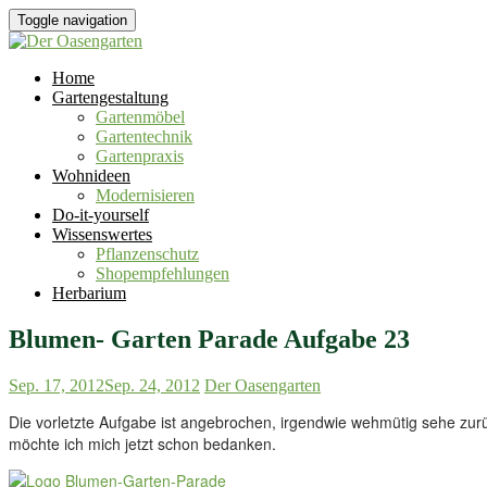
Toggle navigation
Home
Gartengestaltung
Gartenmöbel
Gartentechnik
Gartenpraxis
Wohnideen
Modernisieren
Do-it-yourself
Wissenswertes
Pflanzenschutz
Shopempfehlungen
Herbarium
Blumen- Garten Parade Aufgabe 23
Sep. 17, 2012
Sep. 24, 2012
Der Oasengarten
Die vorletzte Aufgabe ist angebrochen, irgendwie wehmütig sehe zurüc
möchte ich mich jetzt schon bedanken.